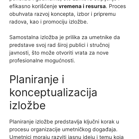
efikasno korišćenje
vremena i resursa
. Proces
obuhvata razvoj koncepta, izbor i pripremu
radova, kao i promociju izložbe.
Samostalna izložba je prilika za umetnike da
predstave svoj rad široj publici i stručnoj
javnosti, što može otvoriti vrata za nove
profesionalne mogućnosti.
Planiranje i
konceptualizacija
izložbe
Planiranje izložbe predstavlja ključni korak u
procesu organizacije umetničkog događaja.
Umetnici moraju razviti jasnu ideju i temu koja