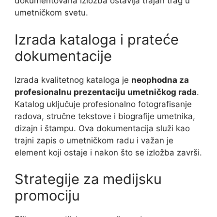
dokumentovana izložba ostavlja trajan trag u
umetničkom svetu.
Izrada kataloga i prateće
dokumentacije
Izrada kvalitetnog kataloga je
neophodna za
profesionalnu prezentaciju umetničkog rada
.
Katalog uključuje profesionalno fotografisanje
radova, stručne tekstove i biografije umetnika,
dizajn i štampu. Ova dokumentacija služi kao
trajni zapis o umetničkom radu i važan je
element koji ostaje i nakon što se izložba završi.
Strategije za medijsku
promociju