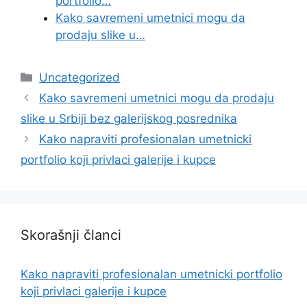
portfolio…
Kako savremeni umetnici mogu da
prodaju slike u…
Categories
Uncategorized
Kako savremeni umetnici mogu da prodaju
slike u Srbiji bez galerijskog posrednika
Kako napraviti profesionalan umetnicki
portfolio koji privlaci galerije i kupce
Skorašnji članci
Kako napraviti profesionalan umetnicki portfolio
koji privlaci galerije i kupce