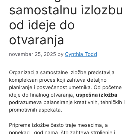
samostalnu izlozbu
od ideje do
otvaranja
novembar 25, 2025
by
Cynthia Todd
Organizacija samostalne izložbe predstavlja
kompleksan proces koji zahteva detaljno
planiranje i posvećenost umetnika. Od početne
ideje do finalnog otvaranja,
uspešna izložba
podrazumeva balansiranje kreativnih, tehničkih i
promotivnih aspekata.
Priprema izložbe često traje mesecima, a
ponekad i godinama, što zahteva strpljenje i